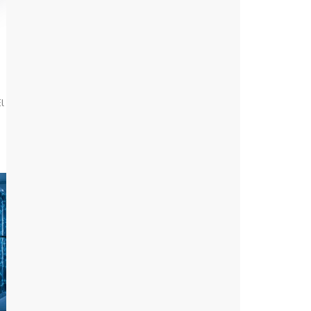
arquitecturas TI
ataques ddos
automatización de procesos
Azure
baas
baas draas
baas y draas
backup
l
backup en cloud
Backup y Disaster Recovery
Backup y Recuperación
Beneficios de los dispositivos
hiperconvergentes
Big Data
Botnets
BPM
Business Intelligence
business process management
BYOD
chatbots