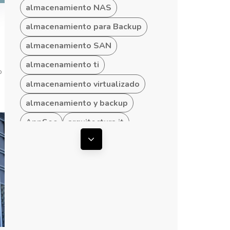
almacenamiento NAS
almacenamiento para Backup
almacenamiento SAN
almacenamiento ti
o
almacenamiento virtualizado
almacenamiento y backup
AppSec
arquitectura it
arquitectura ti
Mostrar todas las etiquetas
arquitectura TI empresarial
arquitectura TI hibrida
arquitectura TI para Pymes
arquitecturas convergentes