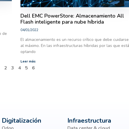
Dell EMC PowerStore: Almacenamiento All
Flash inteligente para nube híbrida
04/01/2022
o de
El almacenamiento es un recurso crítico que debe cuidarse
al máximo. En las infraestructuras híbridas por las que est
optando
Leer más
1
2
3
4
5
6
Digitalización
Infraestructura
Odoo
Data center & cloud