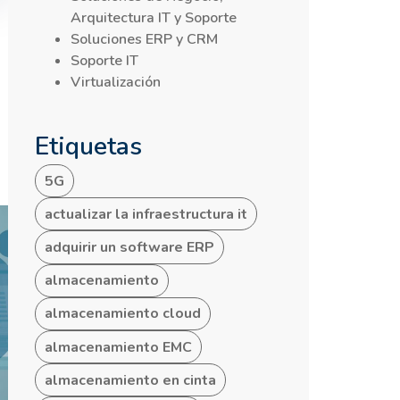
Arquitectura IT y Soporte
Soluciones ERP y CRM
Soporte IT
Virtualización
Etiquetas
5G
actualizar la infraestructura it
adquirir un software ERP
almacenamiento
almacenamiento cloud
almacenamiento EMC
almacenamiento en cinta